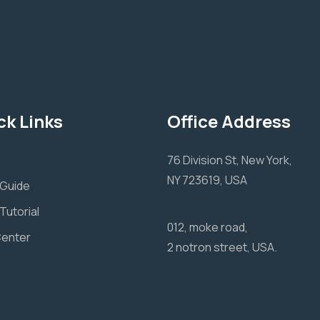
ck Links
Office Address
76 Division St, New York,
NY 723619, USA
 Guide
Tutorial
012, moke road,
Center
2 notron street, USA.